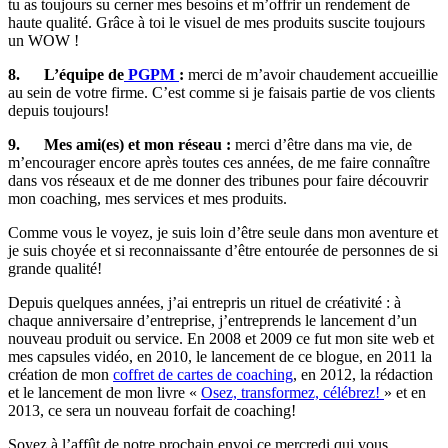
tu as toujours su cerner mes besoins et m’offrir un rendement de
haute qualité. Grâce à toi le visuel de mes produits suscite toujours
un WOW !
8.
L’équipe de
PGPM
:
merci de m’avoir chaudement accueillie
au sein de votre firme. C’est comme si je faisais partie de vos clients
depuis toujours!
9.
Mes ami(es) et mon réseau :
merci d’être dans ma vie, de
m’encourager encore après toutes ces années, de me faire connaître
dans vos réseaux et de me donner des tribunes pour faire découvrir
mon coaching, mes services et mes produits.
Comme vous le voyez, je suis loin d’être seule dans mon aventure et
je suis choyée et si reconnaissante d’être entourée de personnes de si
grande qualité!
Depuis quelques années, j’ai entrepris un rituel de créativité : à
chaque anniversaire d’entreprise, j’entreprends le lancement d’un
nouveau produit ou service. En 2008 et 2009 ce fut mon site web et
mes capsules vidéo, en 2010, le lancement de ce blogue, en 2011 la
création de mon
coffret de cartes de coaching
, en 2012, la rédaction
et le lancement de mon livre «
Osez, transformez, célébrez!
» et en
2013, ce sera un nouveau forfait de coaching!
Soyez à l’affût de notre prochain envoi ce mercredi qui vous