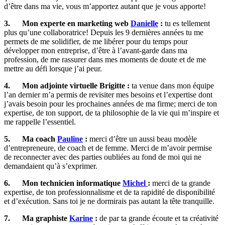
d’être dans ma vie, vous m’apportez autant que je vous apporte!
3.
Mon experte en marketing web
Danielle
:
tu es tellement
plus qu’une collaboratrice! Depuis les 9 dernières années tu me
permets de me solidifier, de me libérer pour du temps pour
développer mon entreprise, d’être à l’avant-garde dans ma
profession, de me rassurer dans mes moments de doute et de me
mettre au défi lorsque j’ai peur.
4.
Mon adjointe virtuelle Brigitte :
ta venue dans mon équipe
l’an dernier m’a permis de revisiter mes besoins et l’expertise dont
j’avais besoin pour les prochaines années de ma firme; merci de ton
expertise, de ton support, de ta philosophie de la vie qui m’inspire et
me rappelle l’essentiel.
5.
Ma coach
Pauline
:
merci d’être un aussi beau modèle
d’entrepreneure, de coach et de femme. Merci de m’avoir permise
de reconnecter avec des parties oubliées au fond de moi qui ne
demandaient qu’à s’exprimer.
6.
Mon technicien informatique
Michel
:
merci de ta grande
expertise, de ton professionnalisme et de ta rapidité de disponibilité
et d’exécution. Sans toi je ne dormirais pas autant la tête tranquille.
7.
Ma graphiste
Karine
:
de par ta grande écoute et ta créativité