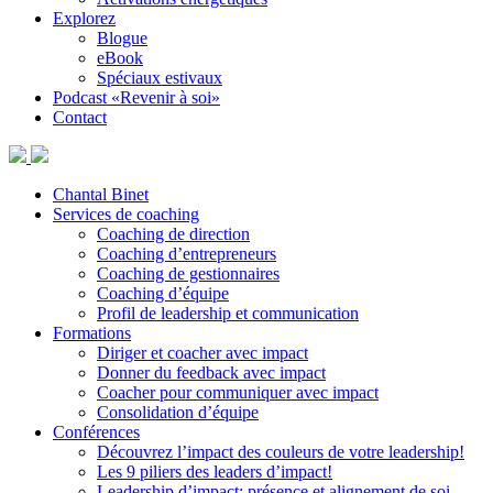
Explorez
Blogue
eBook
Spéciaux estivaux
Podcast «Revenir à soi»
Contact
Chantal Binet
Services de coaching
Coaching de direction
Coaching d’entrepreneurs
Coaching de gestionnaires
Coaching d’équipe
Profil de leadership et communication
Formations
Diriger et coacher avec impact
Donner du feedback avec impact
Coacher pour communiquer avec impact
Consolidation d’équipe
Conférences
Découvrez l’impact des couleurs de votre leadership!
Les 9 piliers des leaders d’impact!
Leadership d’impact: présence et alignement de soi