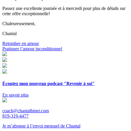
Passez une excellente journée et à mercredi pour plus de détails sur
cette offre exceptionnelle!
Chaleureusement,
Chantal
Navigation
Retomber en amour
Pratiquer l’amour inconditionnel
de
l'article
Écoutez mon nouveau podcast "Revenir à soi"
En savoir plus
coach@chantalbinet.com
819-319-4477
Je m’abonne à l’envoi mensuel de Chantal