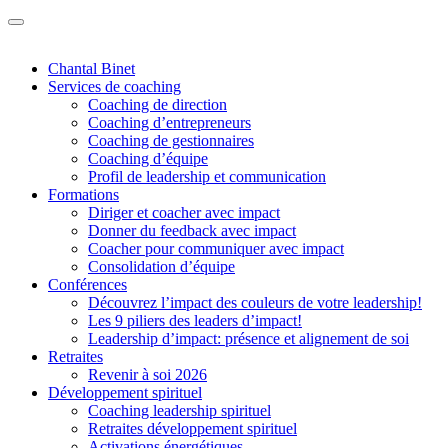
Chantal Binet
Services de coaching
Coaching de direction
Coaching d’entrepreneurs
Coaching de gestionnaires
Coaching d’équipe
Profil de leadership et communication
Formations
Diriger et coacher avec impact
Donner du feedback avec impact
Coacher pour communiquer avec impact
Consolidation d’équipe
Conférences
Découvrez l’impact des couleurs de votre leadership!
Les 9 piliers des leaders d’impact!
Leadership d’impact: présence et alignement de soi
Retraites
Revenir à soi 2026
Développement spirituel
Coaching leadership spirituel
Retraites développement spirituel
Activations énergétiques