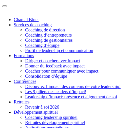
Chantal Binet
Services de coaching
Coaching de direction
Coaching d’entrepreneurs
Coaching de gestionnaires
Coaching d’équipe
Profil de leadership et communication
Formations
Diriger et coacher avec impact
Donner du feedback avec impact
Coacher pour communiquer avec impact
Consolidation d’équipe
Conférences
Découvrez l’impact des couleurs de votre leadership!
Les 9 piliers des leaders d’impact!
Leadership d’impact: présence et alignement de soi
Retraites
Revenir à soi 2026
Développement spirituel
Coaching leadership spirituel
Retraites développement spirituel
Activations énergétiques