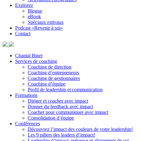
Explorez
Blogue
eBook
Spéciaux estivaux
Podcast «Revenir à soi»
Contact
Chantal Binet
Services de coaching
Coaching de direction
Coaching d’entrepreneurs
Coaching de gestionnaires
Coaching d’équipe
Profil de leadership et communication
Formations
Diriger et coacher avec impact
Donner du feedback avec impact
Coacher pour communiquer avec impact
Consolidation d’équipe
Conférences
Découvrez l’impact des couleurs de votre leadership!
Les 9 piliers des leaders d’impact!
Leadership d’impact: présence et alignement de soi