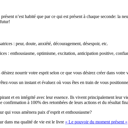
 présent n’est habité que par ce qui est présent à chaque seconde: la neut
futur!
trices : peur, doute, anxiété, découragement, désespoir, etc.
ces : enthousiasme, optimisme, excitation, anticipation positive, confian
ésirez nourrir votre esprit selon ce que vous désirez créer dans votre 
tez-vous un instant et évaluez où vous êtes en train de vous positionne
rant et en intégrité avec leur essence. Ils vivent principalement leur vie
ne confirmation à 100% des retombées de leurs actions et du résultat fina
utur qui vous amènera paix d’esprit et enthousiasme?
r dans ma qualité de vie est le livre
« Le pouvoir du moment présent »