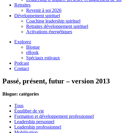
Retraites
Revenir à soi 2026
Développement spirituel
Coaching leadership spirituel
Retraites développement spirituel
Activations énergétiques
Explorez
Blogue
eBook
Spéciaux estivaux
Podcast
Contact
Passé, présent, futur – version 2013
Blogue: catégories
Tous
Équilibre de vie
Formation et développement professionnel
Leadership personnel
Leadership professionnel
Mobilisation