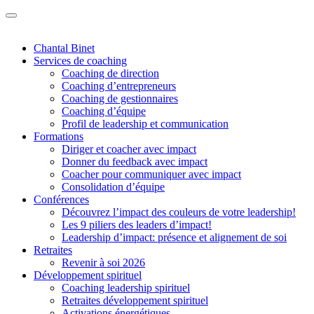
Chantal Binet
Services de coaching
Coaching de direction
Coaching d’entrepreneurs
Coaching de gestionnaires
Coaching d’équipe
Profil de leadership et communication
Formations
Diriger et coacher avec impact
Donner du feedback avec impact
Coacher pour communiquer avec impact
Consolidation d’équipe
Conférences
Découvrez l’impact des couleurs de votre leadership!
Les 9 piliers des leaders d’impact!
Leadership d’impact: présence et alignement de soi
Retraites
Revenir à soi 2026
Développement spirituel
Coaching leadership spirituel
Retraites développement spirituel
Activations énergétiques