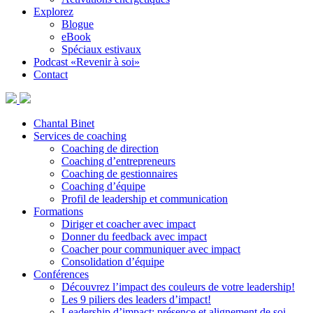
Explorez
Blogue
eBook
Spéciaux estivaux
Podcast «Revenir à soi»
Contact
Chantal Binet
Services de coaching
Coaching de direction
Coaching d’entrepreneurs
Coaching de gestionnaires
Coaching d’équipe
Profil de leadership et communication
Formations
Diriger et coacher avec impact
Donner du feedback avec impact
Coacher pour communiquer avec impact
Consolidation d’équipe
Conférences
Découvrez l’impact des couleurs de votre leadership!
Les 9 piliers des leaders d’impact!
Leadership d’impact: présence et alignement de soi