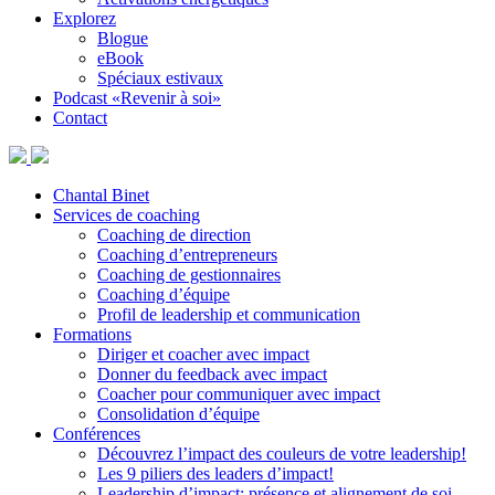
Explorez
Blogue
eBook
Spéciaux estivaux
Podcast «Revenir à soi»
Contact
Chantal Binet
Services de coaching
Coaching de direction
Coaching d’entrepreneurs
Coaching de gestionnaires
Coaching d’équipe
Profil de leadership et communication
Formations
Diriger et coacher avec impact
Donner du feedback avec impact
Coacher pour communiquer avec impact
Consolidation d’équipe
Conférences
Découvrez l’impact des couleurs de votre leadership!
Les 9 piliers des leaders d’impact!
Leadership d’impact: présence et alignement de soi