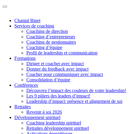
Chantal Binet
Services de coaching
Coaching de direction
Coaching d’entrepreneurs
Coaching de gestionnaires
Coaching d’équipe
Profil de leadership et communication
Formations
Diriger et coacher avec impact
Donner du feedback avec impact
Coacher pour communiquer avec impact
Consolidation d’équipe
Conférences
Découvrez l’impact des couleurs de votre leadership!
Les 9 piliers des leaders d’impact!
Leadership d’impact: présence et alignement de soi
Retraites
Revenir à soi 2026
Développement spirituel
Coaching leadership spirituel
Retraites développement spirituel
Activations énergétiques