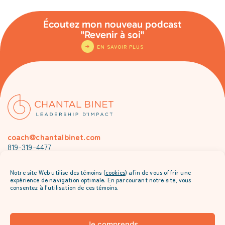
Écoutez mon nouveau podcast
"Revenir à soi"
EN SAVOIR PLUS
coach@chantalbinet.com
819-319-4477
Je m’abonne à l’envoi mensuel de Chantal
Notre site Web utilise des témoins (
cookies
) afin de vous offrir une
expérience de navigation optimale. En parcourant notre site, vous
consentez à l'utilisation de ces témoins.
Je comprends