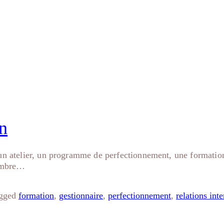
 interpersonnelles
n
un atelier, un programme de perfectionnement, une formation 
hambre…
gged
formation
,
gestionnaire
,
perfectionnement
,
relations int