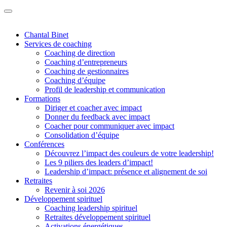
Chantal Binet
Services de coaching
Coaching de direction
Coaching d’entrepreneurs
Coaching de gestionnaires
Coaching d’équipe
Profil de leadership et communication
Formations
Diriger et coacher avec impact
Donner du feedback avec impact
Coacher pour communiquer avec impact
Consolidation d’équipe
Conférences
Découvrez l’impact des couleurs de votre leadership!
Les 9 piliers des leaders d’impact!
Leadership d’impact: présence et alignement de soi
Retraites
Revenir à soi 2026
Développement spirituel
Coaching leadership spirituel
Retraites développement spirituel
Activations énergétiques