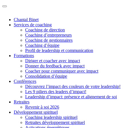
Chantal Binet
Services de coaching
Coaching de direction
Coaching d’entrepreneurs
Coaching de gestionnaires
Coaching d’équipe
Profil de leadership et communication
Formations
Diriger et coacher avec impact
Donner du feedback avec impact
Coacher pour communiquer avec impact
Consolidation d’équipe
Conférences
Découvrez l’impact des couleurs de votre leadership!
Les 9 piliers des leaders d’impact!
Leadership d’impact: présence et alignement de soi
Retraites
Revenir à soi 2026
Développement spirituel
Coaching leadership spirituel
Retraites développement spirituel
Activations énergétiques