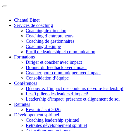
Chantal Binet
Services de coaching
Coaching de direction
Coaching d’entrepreneurs
Coaching de gestionnaires
Coaching d’équipe
Profil de leadership et communication
Formations
Diriger et coacher avec impact
Donner du feedback avec impact
Coacher pour communiquer avec impact
Consolidation d’équipe
Conférences
Découvrez l’impact des couleurs de votre leadership!
Les 9 piliers des leaders d’impact!
Leadership d’impact: présence et alignement de soi
Retraites
Revenir à soi 2026
Développement spirituel
Coaching leadership spirituel
Retraites développement spirituel
Activations énergétiques