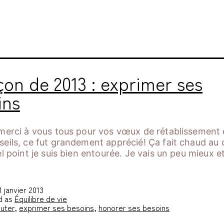
orer ses besoins
çon de 2013 : exprimer ses
ins
merci à vous tous pour vos vœux de rétablissement 
eils, ce fut grandement apprécié! Ça fait chaud au
el point je suis bien entourée. Je vais un peu mieux e
1 janvier 2013
d as
Équilibre de vie
uter
,
exprimer ses besoins
,
honorer ses besoins