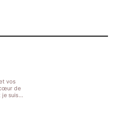
et vos
 cœur de
t je suis…