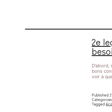
Étiquette :
hon
2e le
beso
D’abord, 
bons cons
voir à qu
Published
2
Categorize
Tagged
éco