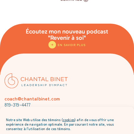
Écoutez mon nouveau podcast
"Revenir à soi"
EN SAVOIR PLUS
coach@chantalbinet.com
819-319-4477
Je m’abonne à l’envoi mensuel de Chantal
Notre site Web utilise des témoins (
cookies
) afin de vous offrir une
expérience de navigation optimale. En parcourant notre site, vous
consentez à l'utilisation de ces témoins.