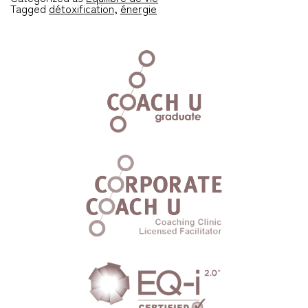
Tagged
détoxification
,
énergie