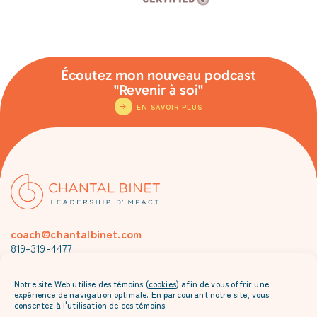
Écoutez mon nouveau podcast
"Revenir à soi"
EN SAVOIR PLUS
coach@chantalbinet.com
819-319-4477
Je m’abonne à l’envoi mensuel de Chantal
Notre site Web utilise des témoins (
cookies
) afin de vous offrir une
expérience de navigation optimale. En parcourant notre site, vous
consentez à l'utilisation de ces témoins.