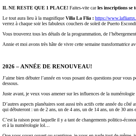
IL NE RESTE QUE 1 PLACE!
Faites-vite car
les inscriptions se 
Le tout aura lieu à la magnifique
Villa La Flia :
https://www.lafliamx
verrez à chaque soir les fabuleux couchers de soleil de Puerto Escond
Vous trouverez tous les détails de la programmation, de l’hébergement, 
Annie et moi avons très hâte de vivre cette semaine transformatrice a
2026 – ANNÉE DE RENOUVEAU!
J’aime bien débuter l’année en vous posant des questions pour vous per
dessous.
Juste avant, je veux vous amener sur les influences de la numérologie
D’autres aspects planétaires sont aussi très actifs cette année du côté
qui débuteront : un de 2 ans, un de 4 ans, un de 14 ans, un de 30 ans 
C’est la raison pour laquelle il y a tant de changements politico-écono
et à la numérologie lol…
Que vous soyez ouvert ou sceptique, je vous en parle tout de même, jus