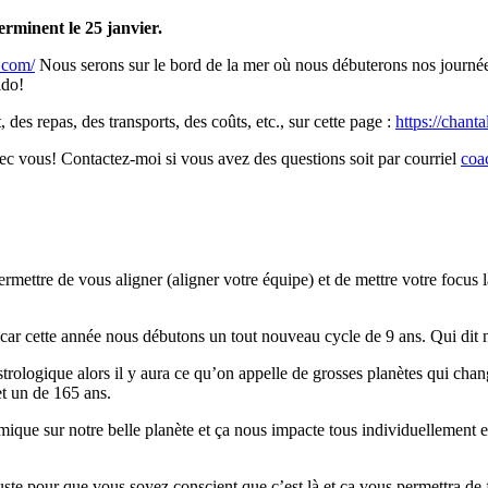
terminent le 25 janvier.
.com/
Nous serons sur le bord de la mer où nous débuterons nos journées
ido!
des repas, des transports, des coûts, etc., sur cette page :
https://chanta
vec vous! Contactez-moi si vous avez des questions soit par courriel
coa
mettre de vous aligner (aligner votre équipe) et de mettre votre focus l
 car cette année nous débutons un tout nouveau cycle de 9 ans. Qui dit
 astrologique alors il y aura ce qu’on appelle de grosses planètes qui ch
et un de 165 ans.
mique sur notre belle planète et ça nous impacte tous individuellement et
te pour que vous soyez conscient que c’est là et ça vous permettra de f