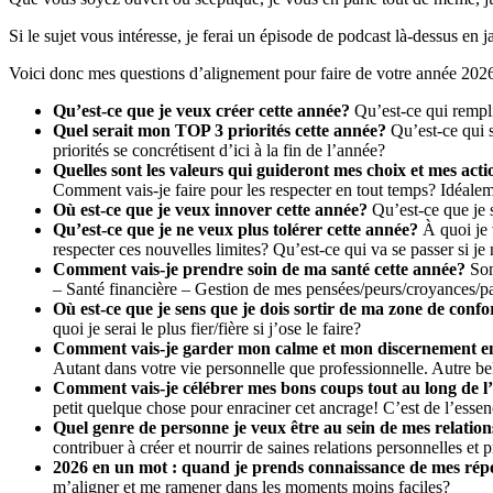
Si le sujet vous intéresse, je ferai un épisode de podcast là-dessus en 
Voici donc mes questions d’alignement pour faire de votre année 2026 un
Qu’est-ce que je veux créer cette année?
Qu’est-ce qui rempli
Quel serait mon TOP 3 priorités cette année?
Qu’est-ce qui s
priorités se concrétisent d’ici à la fin de l’année?
Quelles sont les valeurs qui guideront mes choix et mes acti
Comment vais-je faire pour les respecter en tout temps? Idéalem
Où est-ce que je veux innover cette année?
Qu’est-ce que je s
Qu’est-ce que je ne veux plus tolérer cette année?
À quoi je 
respecter ces nouvelles limites? Qu’est-ce qui va se passer si je 
Comment vais-je prendre soin de ma santé cette année?
Som
– Santé financière – Gestion de mes pensées/peurs/croyances/pat
Où est-ce que je sens que je dois sortir de ma zone de confo
quoi je serai le plus fier/fière si j’ose le faire?
Comment vais-je garder mon calme et mon discernement en
Autant dans votre vie personnelle que professionnelle. Autre be
Comment vais-je célébrer mes bons coups tout au long de l
petit quelque chose pour enraciner cet ancrage! C’est de l’essen
Quel genre de personne je veux être au sein de mes relation
contribuer à créer et nourrir de saines relations personnelles et 
2026 en un mot : quand je prends connaissance de mes rép
m’aligner et me ramener dans les moments moins faciles?