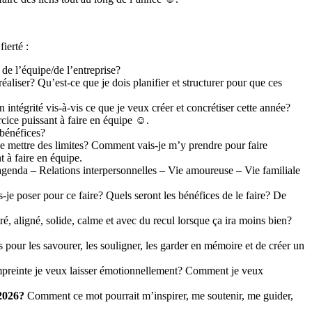
ierté :
de l’équipe/de l’entreprise?
éaliser? Qu’est-ce que je dois planifier et structurer pour que ces
 intégrité vis-à-vis ce que je veux créer et concrétiser cette année?
rcice puissant à faire en équipe ☺.
 bénéfices?
je mettre des limites? Comment vais-je m’y prendre pour faire
t à faire en équipe.
enda – Relations interpersonnelles – Vie amoureuse – Vie familiale
-je poser pour ce faire? Quels seront les bénéfices de le faire? De
é, aligné, solide, calme et avec du recul lorsque ça ira moins bien?
s pour les savourer, les souligner, les garder en mémoire et de créer un
mpreinte je veux laisser émotionnellement? Comment je veux
2026?
Comment ce mot pourrait m’inspirer, me soutenir, me guider,