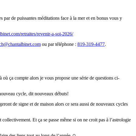
 par de puissantes méditations face à la mer et en bonus vous y
lbinet.com/retraites/revenir-a-soi-2026/
ch@chantalbinet.com
ou par téléphone :
819-319-4477
.
à où ça compte alors je vous propose une série de questions ci-
 nouveau cycle, dit nouveaux débuts!
angeront de signe et de maison alors ce sera aussi de nouveaux cycles
 collectivement. Et ça se passe même si on ne croit pas à l’astrologie
aire des liens tout au long de l’année ☺.