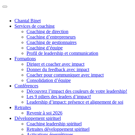
Chantal Binet
Services de coaching
Coaching de direction
Coaching d’entrepreneurs
Coaching de gestionnaires
Coaching d’équipe
Profil de leadership et communication
Formations
Diriger et coacher avec impact
Donner du feedback avec impact
Coacher pour communiquer avec impact
Consolidation d’équipe
Conférences
Découvrez l’impact des couleurs de votre leadership!
Les 9 piliers des leaders d’impact!
Leadership d’impact: présence et alignement de soi
Retraites
Revenir à soi 2026
Développement spirituel
Coaching leadership spirituel
Retraites développement spirituel
Activations énergétiques