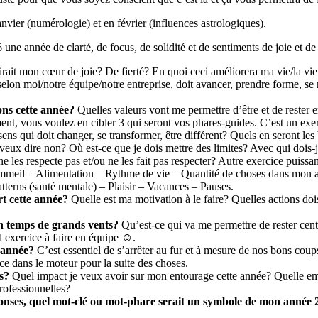
janvier (numérologie) et en février (influences astrologiques).
e année de clarté, de focus, de solidité et de sentiments de joie et de f
rait mon cœur de joie? De fierté? En quoi ceci améliorera ma vie/la vie 
elon moi/notre équipe/notre entreprise, doit avancer, prendre forme, se r
ons cette année?
Quelles valeurs vont me permettre d’être et de rester en
ent, vous voulez en cibler 3 qui seront vos phares-guides. C’est un exe
ens qui doit changer, se transformer, être différent? Quels en seront les
veux dire non? Où est-ce que je dois mettre des limites? Avec qui dois-
ne les respecte pas et/ou ne les fait pas respecter? Autre exercice puissan
meil – Alimentation – Rythme de vie – Quantité de choses dans mon ag
terns (santé mentale) – Plaisir – Vacances – Pauses.
rt cette année?
Quelle est ma motivation à le faire? Quelles actions dois
 temps de grands vents?
Qu’est-ce qui va me permettre de rester centr
l exercice à faire en équipe ☺.
’année?
C’est essentiel de s’arrêter au fur et à mesure de nos bons coup
ce dans le moteur pour la suite des choses.
s?
Quel impact je veux avoir sur mon entourage cette année? Quelle e
professionnelles?
onses, quel mot-clé ou mot-phare serait un symbole de mon année 