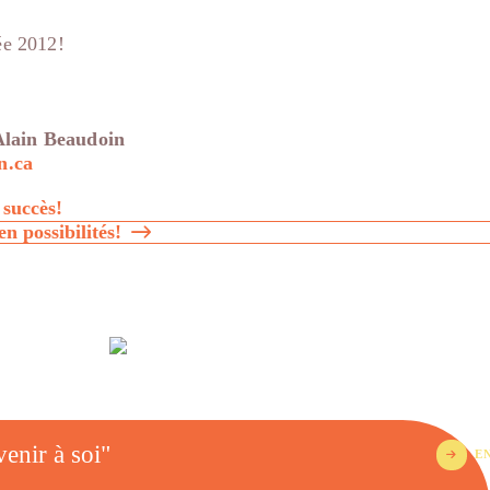
e 2012!
Alain Beaudoin
n.ca
 succès!
n possibilités!
enir à soi"
E