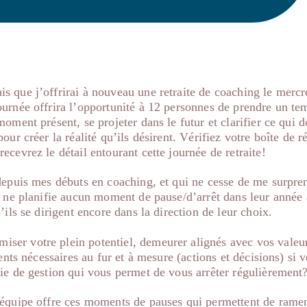
s que j’offrirai à nouveau une retraite de coaching le mercr
urnée offrira l’opportunité à 12 personnes de prendre un te
oment présent, se projeter dans le futur et clarifier ce qui d
our créer la réalité qu’ils désirent. Vérifiez votre boîte de r
ecevrez le détail entourant cette journée de retraite!
depuis mes débuts en coaching, et qui ne cesse de me surpren
s ne planifie aucun moment de pause/d’arrêt dans leur année 
’ils se dirigent encore dans la direction de leur choix.
er votre plein potentiel, demeurer alignés avec vos valeur
ments nécessaires au fur et à mesure (actions et décisions) si 
ie de gestion qui vous permet de vous arrêter régulièrement
’équipe offre ces moments de pauses qui permettent de ramen