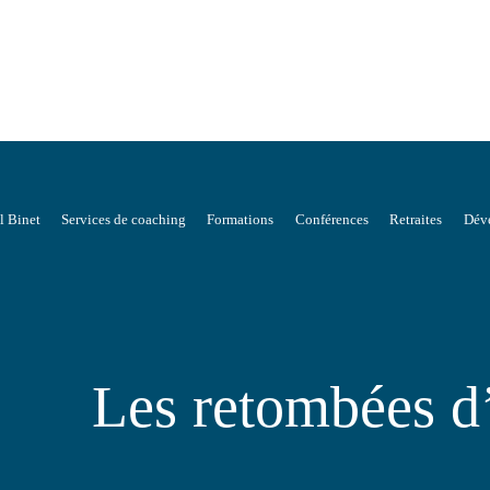
l Binet
Services de coaching
Formations
Conférences
Retraites
Déve
Les retombées d’