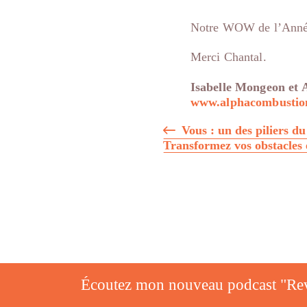
Notre WOW de l’Anné
Merci Chantal.
Isabelle Mongeon et 
www.alphacombustio
Navigation
Vous : un des piliers du
Transformez vos obstacles e
de
l'article
Écoutez mon nouveau podcast "Rev