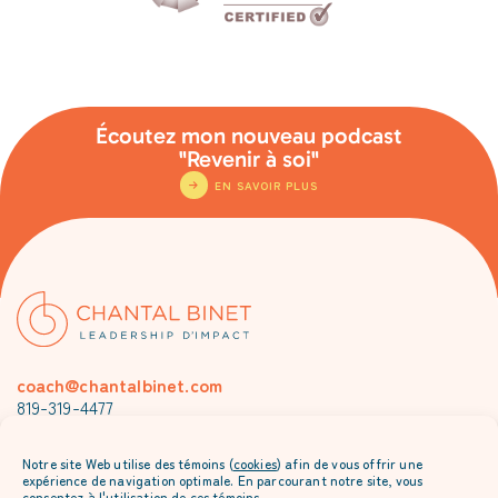
Écoutez mon nouveau podcast
"Revenir à soi"
EN SAVOIR PLUS
coach@chantalbinet.com
819-319-4477
Je m’abonne à l’envoi mensuel de Chantal
Notre site Web utilise des témoins (
cookies
) afin de vous offrir une
expérience de navigation optimale. En parcourant notre site, vous
consentez à l'utilisation de ces témoins.