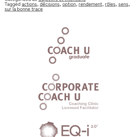
Tagged
actions
,
décisions
,
option
,
rendement
,
rôles
,
sens
,
sur la bonne trace