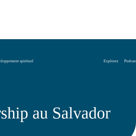
loppement spirituel
Explorez
Podcas
ship au Salvador