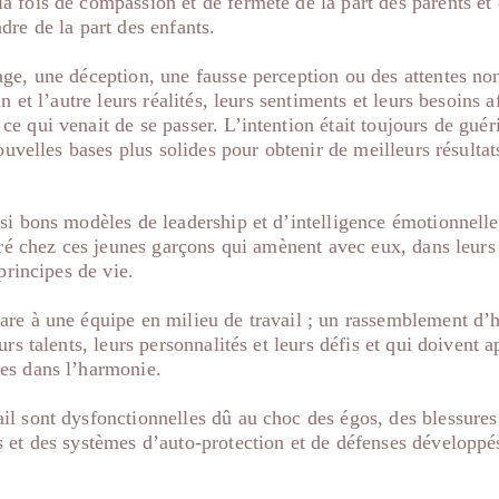
 fois de compassion et de fermeté de la part des parents et
dre de la part des enfants.
ge, une déception, une fausse perception ou des attentes no
n et l’autre leurs réalités, leurs sentiments et leurs besoins a
e qui venait de se passer. L’intention était toujours de guéri
nouvelles bases plus solides pour obtenir de meilleurs résultat
si bons modèles de leadership et d’intelligence émotionnelle,
égré chez ces jeunes garçons qui amènent avec eux, dans leurs
 principes de vie.
are à une équipe en milieu de travail ; un rassemblement d
urs talents, leurs personnalités et leurs défis et qui doivent 
es dans l’harmonie.
il sont dysfonctionnelles dû au choc des égos, des blessure
 et des systèmes d’auto-protection et de défenses développés