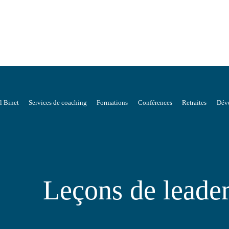
l Binet
Services de coaching
Formations
Conférences
Retraites
Déve
Leçons de leader