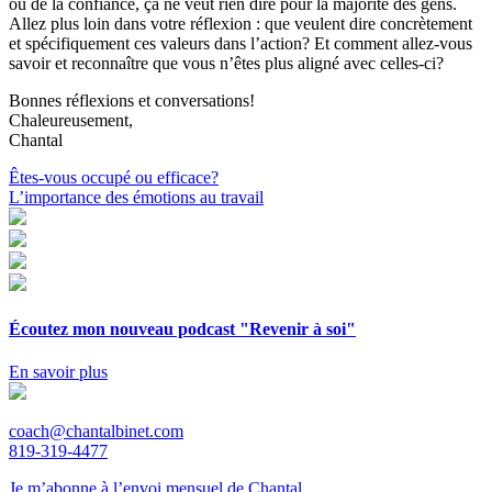
ou de la confiance, ça ne veut rien dire pour la majorité des gens.
Allez plus loin dans votre réflexion : que veulent dire concrètement
et spécifiquement ces valeurs dans l’action? Et comment allez-vous
savoir et reconnaître que vous n’êtes plus aligné avec celles-ci?
Bonnes réflexions et conversations!
Chaleureusement,
Chantal
Navigation
Êtes-vous occupé ou efficace?
L’importance des émotions au travail
de
l'article
Écoutez mon nouveau podcast "Revenir à soi"
En savoir plus
coach@chantalbinet.com
819-319-4477
Je m’abonne à l’envoi mensuel de Chantal