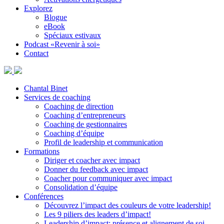
Explorez
Blogue
eBook
Spéciaux estivaux
Podcast «Revenir à soi»
Contact
Chantal Binet
Services de coaching
Coaching de direction
Coaching d’entrepreneurs
Coaching de gestionnaires
Coaching d’équipe
Profil de leadership et communication
Formations
Diriger et coacher avec impact
Donner du feedback avec impact
Coacher pour communiquer avec impact
Consolidation d’équipe
Conférences
Découvrez l’impact des couleurs de votre leadership!
Les 9 piliers des leaders d’impact!
Leadership d’impact: présence et alignement de soi