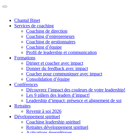
Chantal Binet
Services de coaching
Coaching de direction
Coaching d’entrepreneurs
Coaching de gestionnaires
Coaching d’équipe
Profil de leadership et communication
Formations
Diriger et coacher avec impact
Donner du feedback avec impact
Coacher pour communiquer avec impact
Consolidation d’équipe
Conférences
Découvrez l’impact des couleurs de votre leadership!
Les 9 piliers des leaders d’impact!
Leadership d’impact: présence et alignement de soi
Retraites
Revenir à soi 2026
Développement spirituel
Coaching leadership spirituel
Retraites développement spirituel
Activations énergétiques