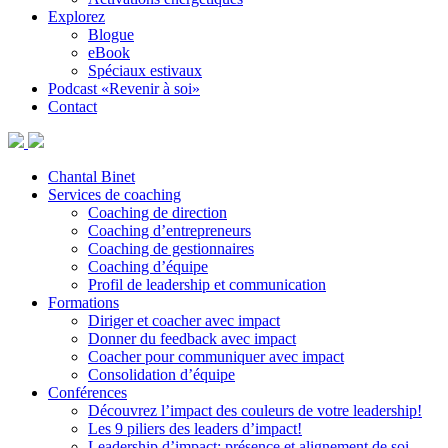
Explorez
Blogue
eBook
Spéciaux estivaux
Podcast «Revenir à soi»
Contact
Chantal Binet
Services de coaching
Coaching de direction
Coaching d’entrepreneurs
Coaching de gestionnaires
Coaching d’équipe
Profil de leadership et communication
Formations
Diriger et coacher avec impact
Donner du feedback avec impact
Coacher pour communiquer avec impact
Consolidation d’équipe
Conférences
Découvrez l’impact des couleurs de votre leadership!
Les 9 piliers des leaders d’impact!
Leadership d’impact: présence et alignement de soi