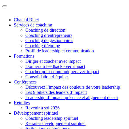
Chantal Binet
Services de coaching
Coaching de direction
Coaching d’entrepreneurs
Coaching de gestionnaires
Coaching d’équipe
Profil de leadership et communication
Formations
Diriger et coacher avec impact
Donner du feedback avec impact
Coacher pour communiquer avec impact
Consolidation d’équipe
Conférences
Découvrez l’impact des couleurs de votre leadership!
Les 9 piliers des leaders d’impact!
Leadership d’impact: présence et alignement de soi
Retraites
Revenir à soi 2026
Développement spirituel
Coaching leadership spirituel
Retraites développement spirituel
Activations énergétiques