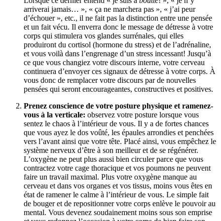
Lorsque ce dernier entend « je suis à
boutte
! », « je n’y
arriverai jamais… », « ça ne marchera pas », « j’ai peur
d’échouer », etc., il ne fait pas la distinction entre une pensée
et un fait vécu. Il enverra donc le message de détresse à votre
corps qui stimulera vos glandes surrénales, qui elles
produiront du cortisol (hormone du stress) et de l’adrénaline,
et vous voilà dans l’engrenage d’un stress incessant! Jusqu’à
ce que vous changiez votre discours interne, votre cerveau
continuera d’envoyer ces signaux de détresse à votre corps. À
vous donc de remplacer votre discours par de nouvelles
pensées qui seront encourageantes, constructives et positives.
Prenez conscience de votre posture physique et ramenez-
vous à la verticale:
observez votre posture lorsque vous
sentez le chaos à l’intérieur de vous. Il y a de fortes chances
que vous ayez le dos voûté, les épaules arrondies et penchées
vers l’avant ainsi que votre tête. Placé ainsi, vous empêchez le
système nerveux d’être à son meilleur et de se régénérer.
L’oxygène ne peut plus aussi bien circuler parce que vous
contractez votre cage thoracique et vos poumons ne peuvent
faire un travail maximal. Plus votre oxygène manque au
cerveau et dans vos organes et vos tissus, moins vous êtes en
état de ramener le calme à l’intérieur de vous. Le simple fait
de bouger et de repositionner votre corps enlève le pouvoir au
mental. Vous devenez soudainement moins sous son emprise