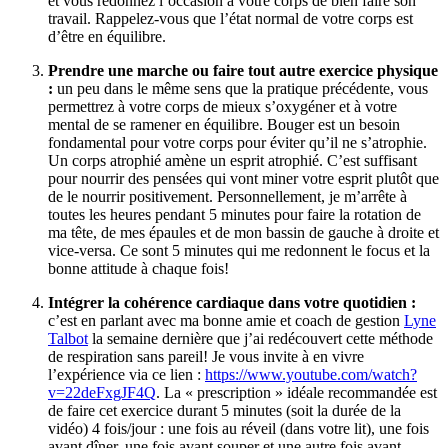
et vous redonnez l’occasion à votre corps de bien faire son
travail. Rappelez-vous que l’état normal de votre corps est
d’être en équilibre.
Prendre une marche ou faire tout autre exercice physique
:
un peu dans le même sens que la pratique précédente, vous
permettrez à votre corps de mieux s’oxygéner et à votre
mental de se ramener en équilibre. Bouger est un besoin
fondamental pour votre corps pour éviter qu’il ne s’atrophie.
Un corps atrophié amène un esprit atrophié. C’est suffisant
pour nourrir des pensées qui vont miner votre esprit plutôt que
de le nourrir positivement. Personnellement, je m’arrête à
toutes les heures pendant 5 minutes pour faire la rotation de
ma tête, de mes épaules et de mon bassin de gauche à droite et
vice-versa. Ce sont 5 minutes qui me redonnent le focus et la
bonne attitude à chaque fois!
Intégrer la cohérence cardiaque dans votre quotidien :
c’est en parlant avec ma bonne amie et coach de gestion
Lyne
Talbot
la semaine dernière que j’ai redécouvert cette méthode
de respiration sans pareil! Je vous invite à en vivre
l’expérience via ce lien :
https://www.youtube.com/watch?
v=22deFxgJF4Q
. La « prescription » idéale recommandée est
de faire cet exercice durant 5 minutes (soit la durée de la
vidéo) 4 fois/jour : une fois au réveil (dans votre lit), une fois
avant dîner, une fois avant souper et une autre fois avant