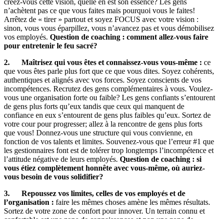
créez-vous cette vision, quelle en est son essence? Les gens
n’achètent pas ce que vous faites mais pourquoi vous le faites!
Arrêtez de « tirer » partout et soyez FOCUS avec votre vision :
sinon, vous vous éparpillez, vous n’avancez pas et vous démobilisez
vos employés.
Question de coaching : comment allez-vous faire
pour entretenir le feu sacré?
2.
Maîtrisez qui vous êtes et connaissez-vous vous-même :
ce
que vous êtes parle plus fort que ce que vous dites. Soyez cohérents,
authentiques et alignés avec vos forces. Soyez conscients de vos
incompétences. Recrutez des gens complémentaires à vous. Voulez-
vous une organisation forte ou faible? Les gens confiants s’entourent
de gens plus forts qu’eux tandis que ceux qui manquent de
confiance en eux s’entourent de gens plus faibles qu’eux. Sortez de
votre cour pour progresser; allez à la rencontre de gens plus forts
que vous! Donnez-vous une structure qui vous convienne, en
fonction de vos talents et limites. Souvenez-vous que l’erreur #1 que
les gestionnaires font est de tolérer trop longtemps l’incompétence et
l’attitude négative de leurs employés.
Question de coaching : si
vous étiez complètement honnête avec vous-même, où auriez-
vous besoin de vous solidifier?
3.
Repoussez vos limites, celles de vos employés et de
l’organisation :
faire les mêmes choses amène les mêmes résultats.
Sortez de votre zone de confort pour innover. Un terrain connu et