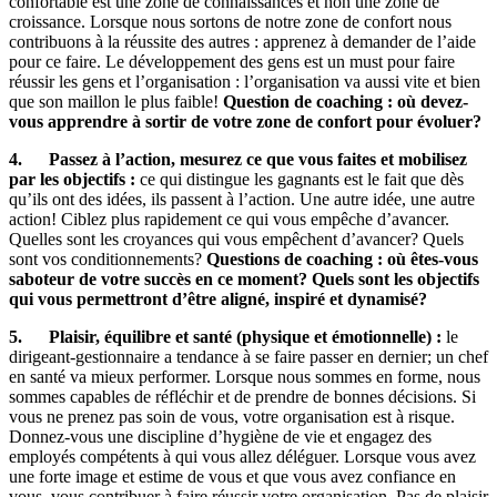
confortable est une zone de connaissances et non une zone de
croissance. Lorsque nous sortons de notre zone de confort nous
contribuons à la réussite des autres : apprenez à demander de l’aide
pour ce faire. Le développement des gens est un must pour faire
réussir les gens et l’organisation : l’organisation va aussi vite et bien
que son maillon le plus faible!
Question de coaching : où devez-
vous apprendre à sortir de votre zone de confort pour évoluer?
4.
Passez à l’action, mesurez ce que vous faites et mobilisez
par les objectifs :
ce qui distingue les gagnants est le fait que dès
qu’ils ont des idées, ils passent à l’action. Une autre idée, une autre
action! Ciblez plus rapidement ce qui vous empêche d’avancer.
Quelles sont les croyances qui vous empêchent d’avancer? Quels
sont vos conditionnements?
Questions de coaching : où êtes-vous
saboteur de votre succès en ce moment? Quels sont les objectifs
qui vous permettront d’être aligné, inspiré et dynamisé?
5.
Plaisir, équilibre et santé (physique et émotionnelle) :
le
dirigeant-gestionnaire a tendance à se faire passer en dernier; un chef
en santé va mieux performer. Lorsque nous sommes en forme, nous
sommes capables de réfléchir et de prendre de bonnes décisions. Si
vous ne prenez pas soin de vous, votre organisation est à risque.
Donnez-vous une discipline d’hygiène de vie et engagez des
employés compétents à qui vous allez déléguer. Lorsque vous avez
une forte image et estime de vous et que vous avez confiance en
vous, vous contribuer à faire réussir votre organisation. Pas de plaisir