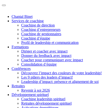
Chantal Binet
Services de coaching
Coaching de direction
Coaching d’entrepreneurs
Coaching de gestionnaires
Coaching d’équipe
Profil de leadership et communication
Formations
Diriger et coacher avec impact
Donner du feedback avec impact
Coacher pour communiquer avec impact
Consolidation d’équipe
Conférences
Découvrez l’impact des couleurs de votre leadership!
Les 9 piliers des leaders d’impact!
Leadership d’impact: présence et alignement de soi
Retraites
Revenir à soi 2026
Développement spirituel
Coaching leadership spirituel
Retraites développement spirituel
Activations énergétiques