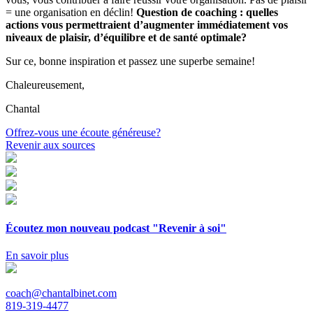
= une organisation en déclin!
Question de coaching : quelles
actions vous permettraient d’augmenter immédiatement vos
niveaux de plaisir, d’équilibre et de santé optimale?
Sur ce, bonne inspiration et passez une superbe semaine!
Chaleureusement,
Chantal
Navigation
Offrez-vous une écoute généreuse?
Revenir aux sources
de
l'article
Écoutez mon nouveau podcast "Revenir à soi"
En savoir plus
coach@chantalbinet.com
819-319-4477