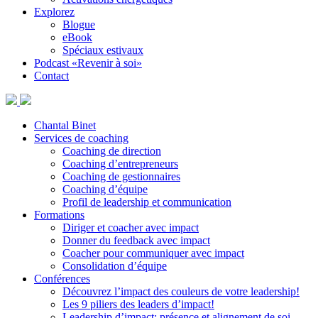
Explorez
Blogue
eBook
Spéciaux estivaux
Podcast «Revenir à soi»
Contact
Chantal Binet
Services de coaching
Coaching de direction
Coaching d’entrepreneurs
Coaching de gestionnaires
Coaching d’équipe
Profil de leadership et communication
Formations
Diriger et coacher avec impact
Donner du feedback avec impact
Coacher pour communiquer avec impact
Consolidation d’équipe
Conférences
Découvrez l’impact des couleurs de votre leadership!
Les 9 piliers des leaders d’impact!
Leadership d’impact: présence et alignement de soi