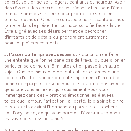
concrétiser, on se sent légers, confiants et heureux. Avoir
des rêves et les concrétiser est réconfortant pour l’âme
et nous sommes sur Terre pour profiter de ses bienfaits
et nous épanouir. C’est une stratégie nourrissante qui nous
ramène dans le présent et qui nous solidifie face à la vie.
Être aligné avec ses désirs permet de décrocher
d’irritants et de détails qui prendraient autrement
beaucoup d’espace mental!
5. Passer du temps avec ses amis :
à condition de faire
une entente que l’on ne parle pas de travail ou que si on en
parle, on se donne un 15 minutes et on passe à un autre
sujet! Quoi de mieux que de tout oublier le temps d’une
soirée, d’un bon souper ou tout simplement d’un café en
bonne compagnie. Lorsque vous passez du temps avec les
gens que vous aimez et qui vous aiment vous vous
immergez dans des vibrations émotionnelles élevées
telles que l’amour, l’affection, la liberté, le plaisir et le rire
et vous activez ainsi l’hormone du plaisir et du bonheur,
soit l’ocytocine, ce qui vous permet d’évacuer une dose
massive de stress accumulé.
6. Faire la paix :
vous vous en voulez parce que vous avez