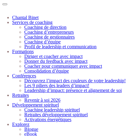
Chantal Binet
Services de coaching
Coaching de direction
Coaching d’entrepreneurs
Coaching de gestionnaires
Coaching d’équipe
Profil de leadership et communication
Formations
Diriger et coacher avec impact
Donner du feedback avec impact
Coacher pour communiquer avec impact
Consolidation d’équipe
Conférences
Découvrez l’impact des couleurs de votre leadership!
Les 9 piliers des leaders d’impact!
Leadership d’impact: présence et alignement de soi
Retraites
Revenir à soi 2026
Développement spirituel
Coaching leadership spirituel
Retraites développement spirituel
Activations énergétiques
Explorez
Blogue
eBook